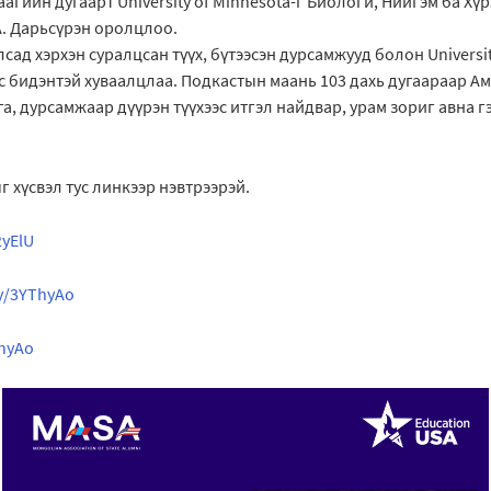
агийн дугаарт University of Minnesota-г Биологи, Нийгэм ба Хү
А. Дарьсүрэн оролцлоо.
сад хэрхэн суралцсан түүх, бүтээсэн дурсамжууд болон Universit
с бидэнтэй хуваалцлаа. Подкастын маань 103 дахь дугаараар Ам
га, дурсамжаар дүүрэн түүхээс итгэл найдвар, урам зориг авна г
г хүсвэл тус линкээр нэвтрээрэй.
2yElU
.ly/3YThyAo
ThyAo