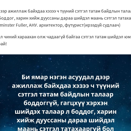
дээр ажиллаж байхдаа хэзээ ч түүний сэтгэл татам байдлын тала
боддог, харин хийж дууссаны дараа шийдэл маань сэтгэл татаха
minster Fuller, АНУ. архитектор, фүтүрист(ирээдүй судлаач)
 л чиний хараахан олж чадаагүй байгаа сэтгэл татам шийдэл юм
рай!