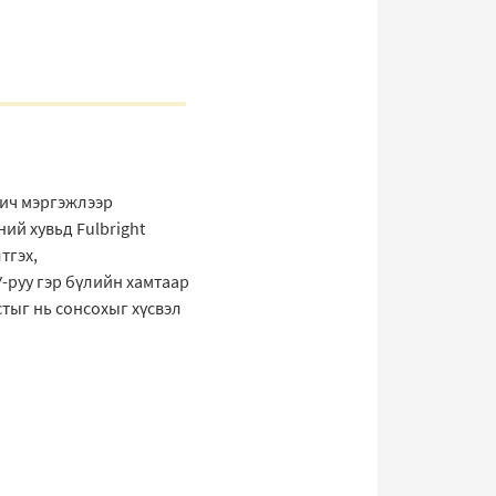
гич мэргэжлээр
ий хувьд Fulbright
тгэх,
-руу гэр бүлийн хамтаар
тыг нь сонсохыг хүсвэл