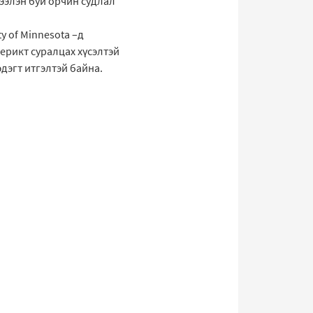
рээлэн буй орчин судлал
y of Minnesota –д
ерикт суралцах хүсэлтэй
эдэгт итгэлтэй байна.