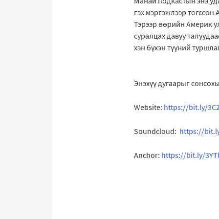
Манай подкастын энэ уда
гэх мэргэжлээр төгссөн 
Тэрээр өөрийн Америк ул
суралцах давуу талуудаа
хэн бүхэн түүний туршла
Энэхүү дугаарыг сонсохы
Website:
https://bit.ly/3C
Soundcloud:
https://bit
Anchor:
https://bit.ly/3Y