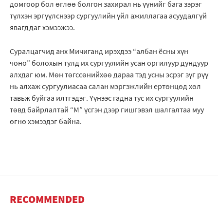
домгоор бол өглөө болгон захирал нь үүнийг бага зэрэг
түлхэн эргүүлснээр сургуулийн үйл ажиллагаа асуудалгүй
явагддаг хэмээжээ.
Суралцагчид анх Мичиганд ирэхдээ “албан ёсны хүн
чоно” болохын тулд их сургуулийн усан оргилуур дундуур
алхдаг юм. Мөн төгссөнийхөө дараа тэд усны эсрэг зүг рүү
нь алхаж сургуулиасаа салан мэргэжлийн ертөнцөд хөл
тавьж буйгаа илтгэдэг. Үүнээс гадна тус их сургуулийн
төвд байрлалтай “М” үсгэн дээр гишгэвэл шалгалтаа муу
өгнө хэмээдэг байна.
RECOMMENDED