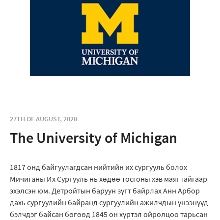
27TH OF AUGUST, 2020
The University of Michigan
1817 онд байгуулагдсан нийтийн их сургууль болох
Мичиганы Их Сургууль нь хөдөө тосгоны хэв маягтайгаар
эхэлсэн юм. Детройтын баруун зүгт байрлах Анн Арбор
дахь сургуулийн байранд сургуулийн ажилчдын үнээнүүд
бэлчдэг байсан бөгөөд 1845 он хүртэл ойролцоо тарьсан