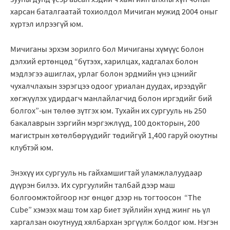
харсан баталгаатай тохиолдол Мичиган мужид 2004 оныг
хүртэл илрээгүй юм.
Мичиганы эрхэм зорилго бол Мичиганы хүмүүс болон
дэлхий ертөнцөд “бүтээх, харилцах, хадгалах болон
мэдлэгээ ашиглах, урлаг болон эрдмийн үнэ цэнийг
чухалчлахын зэрэгцээ одоог уриалан дуудах, ирээдүйг
хөгжүүлэх удирдагч манлайлагчид болон иргэдийг бий
болгох”-ын төлөө зүтгэх юм. Тухайн их сургууль нь 250
бакалаврын зэргийн мэргэжлүүд, 100 докторын, 200
магистрын хөтөлбөрүүдийг төдийгүй 1,400 гаруй оюутны
клубтэй юм.
Энэхүү их сургууль нь гайхамшигтай уламжлалуудаар
дүүрэн билээ. Их сургуулийн талбай дээр маш
болгоомжтойгоор нэг өнцөг дээр нь тогтоосон “The
Cube” хэмээх маш том хар биет зүйлийн хүнд жинг нь үл
харгалзан оюутнууд хялбархан эргүүлж болдог юм. Нэгэн