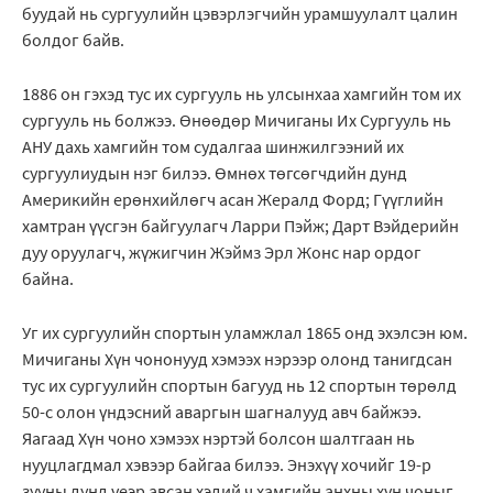
буудай нь сургуулийн цэвэрлэгчийн урамшуулалт цалин
болдог байв.
1886 он гэхэд тус их сургууль нь улсынхаа хамгийн том их
сургууль нь болжээ. Өнөөдөр Мичиганы Их Сургууль нь
АНУ дахь хамгийн том судалгаа шинжилгээний их
сургуулиудын нэг билээ. Өмнөх төгсөгчдийн дунд
Америкийн ерөнхийлөгч асан Жералд Форд; Гүүглийн
хамтран үүсгэн байгуулагч Ларри Пэйж; Дарт Вэйдерийн
дуу оруулагч, жүжигчин Жэймз Эрл Жонс нар ордог
байна.
Уг их сургуулийн спортын уламжлал 1865 онд эхэлсэн юм.
Мичиганы Хүн чононууд хэмээх нэрээр олонд танигдсан
тус их сургуулийн спортын багууд нь 12 спортын төрөлд
50-с олон үндэсний аваргын шагналууд авч байжээ.
Яагаад Хүн чоно хэмээх нэртэй болсон шалтгаан нь
нууцлагдмал хэвээр байгаа билээ. Энэхүү хочийг 19-р
зууны дунд үеэр авсан хэдий ч хамгийн анхны хүн чоныг