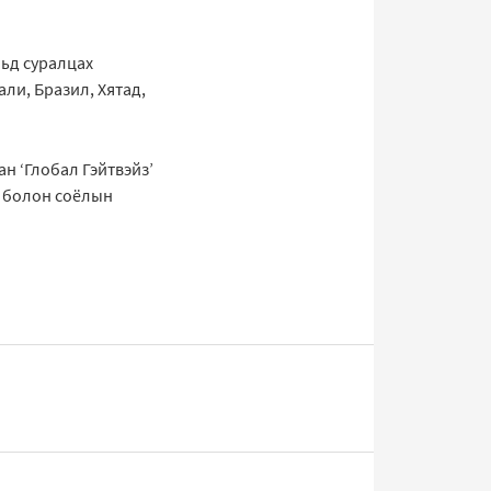
льд суралцах
ли, Бразил, Хятад,
ан ‘Глобал Гэйтвэйз’
л болон соёлын