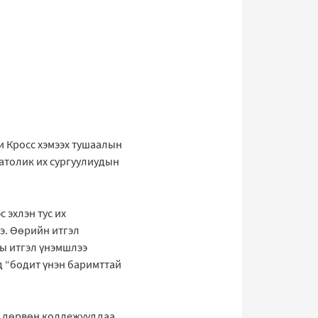
и Кросс хэмээх тушаалын
Католик их сургуулиудын
 эхлэн тус их
э. Өөрийн итгэл
ны итгэл үнэмшлээ
д “бодит үнэн баримттай
г дөрвөн коллежууддаа