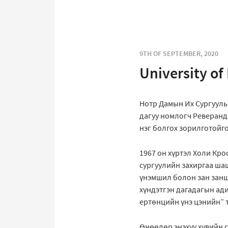
9TH OF SEPTEMBER, 2020
University o
Нотр Дамын Их Сургууль
дагуу номлогч Реверанд 
нэг болгох зорилготойго
1967 он хүртэл Холи Кро
сургуулийн захиргаа ша
үнэмшил болон зан занши
хүндэтгэн дагадагын ад
ертөнцийн үнэ цэнийн” 
Өнөөдөр энэхүү хувийн 