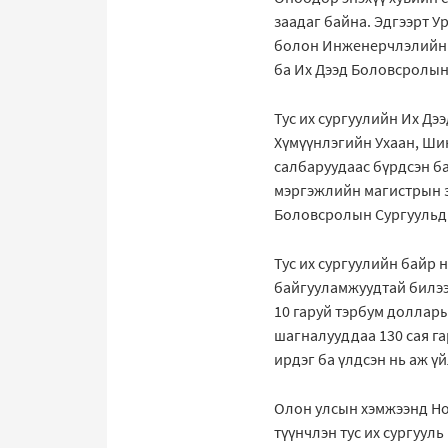
заадаг байна. Эдгээрт 
болон Инженерчлэлийн К
ба Их Дээд Боловсролын
Тус их сургуулийн Их Дэ
Хүмүүнлэгийн Ухаан, Шин
салбаруудаас бүрдсэн ба 
мэргэжлийн магистрын з
Боловсролын Сургуульд 
Тус их сургуулийн байр 
байгууламжуудтай билээ.
10 гаруй тэрбум доллары
шагналууддаа 130 сая га
ирдэг ба үлдсэн нь аж ү
Олон улсын хэмжээнд Нот
түүнчлэн тус их сургуул