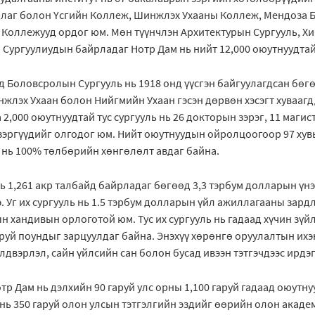
Урлаг болон Үсгийн Коллеж, Шинжлэх Ухааны Коллеж, Мендоза 
оллежууд ордог юм. Мөн түүнчлэн Архитектурын Сургууль, Х
 Сургуулиудын байрладаг Нотр Дам нь нийт 12,000 оюутнуудта
эд Боловсролын Сургууль нь 1918 онд үүсгэн байгуулагдсан бө
жлэх Ухаан болон Нийгмийн Ухаан гэсэн дөрвөн хэсэгт хуваагд
2,000 оюутнуудтай тус сургууль нь 26 докторын зэрэг, 11 магист
эргүүдийг олгодог юм. Нийт оюутнуудын ойролцоогоор 97 хувь
нь 100% төлбөрийн хөнгөлөлт авдаг байна.
нь 1,261 акр талбайд байрладаг бөгөөд 3,3 тэрбум долларын үнэ
 Уг их сургууль нь 1.5 тэрбум долларын үйл ажиллагааны зард
н хандивын орлоготой юм. Тус их сургууль нь гадаад хүчин зүй
руй поундыг зарцуулдаг байна. Энэхүү хөрөнгө оруулалтын ихэн
йлдвэрлэл, сайн үйлсийн сан болон бусад ивээн тэтгэчдээс ирдэ
р Дам нь дэлхийн 90 гаруй улс орны 1,100 гаруй гадаад оюутну
ь нь 350 гаруй олон улсын тэтгэлгийн эздийг өөрийн олон акад