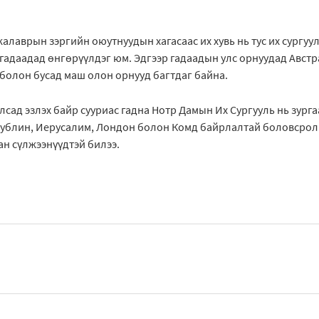
калаврын зэргийн оюутнуудын хагасаас их хувь нь тус их сургуу
гадаадад өнгөрүүлдэг юм. Эдгээр гадаадын улс орнуудад Австра
 болон бусад маш олон орнууд багтдаг байна.
улсад эзлэх байр сууриас гадна Нотр Дамын Их Сургууль нь зурга
 Дублин, Иерусалим, Лондон болон Комд байрлалтай боловсро
н сүлжээнүүдтэй билээ.