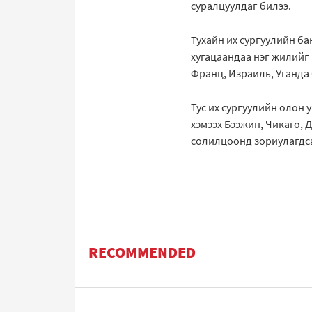
суралцуулдаг билээ.
Тухайн их сургуулийн ба
хугацаандаа нэг жилийг 
Франц, Израиль, Уганда
Тус их сургуулийн олон 
хэмээх Бээжин, Чикаго,
солилцоонд зориулагдса
RECOMMENDED