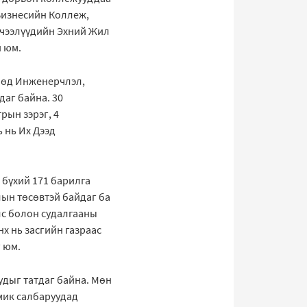
Бизнесийн Коллеж,
ичээлүүдийн Эхний Жил
й юм.
гөөд Инженерчлэл,
даг байна. 30
рын зэрэг, 4
 нь Их Дээд
 бүхий 171 барилга
лын төсөвтэй байдаг ба
лс болон судалгааны
х нь засгийн газраас
г юм.
удыг татдаг байна. Мөн
емик салбаруудад