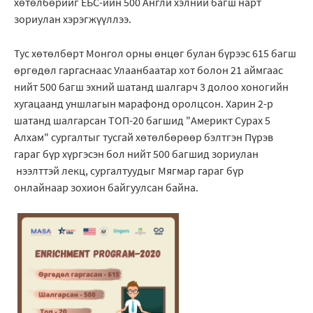
хөтөлбөрийг ЕБС-ийн 500 Англи хэлний багш нарт
зориулан хэрэгжүүллээ.
Тус хөтөлбөрт Монгол орны өнцөг булан бүрээс 615 багш
өргөдөл гаргаснаас Улаанбаатар хот болон 21 аймгаас
нийт 500 багш эхний шатанд шалгарч 3 долоо хоногийн
хугацаанд уншлагын марафонд оролцсон. Харин 2-р
шатанд шалгарсан ТОП-20 багшид "Америкт Сурах 5
Алхам" сургалтыг тусгай хөтөлбөрөөр бэлтгэн Пүрэв
гараг бүр хүргэсэн бол нийт 500 багшид зориулан
нээлттэй лекц, сургалтуудыг Мягмар гараг бүр
онлайнаар зохион байгуулсан байна.