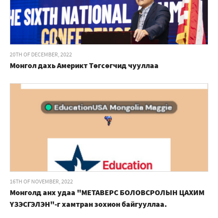
20TH OF DECEMBER, 2022
Монгол дахь Америкт Төгсөгчид чууллаа
16TH OF NOVEMBER, 2022
Монголд анх удаа "МЕТАВЕРС БОЛОВСРОЛЫН ЦАХИМ
ҮЗЭСГЭЛЭН"-г хамтран зохион байгууллаа.