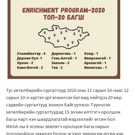
Тус хөтөлбөрийн сургалтууд 2020 оны 11 сарын 10-наас 12
сарын 10-н хүртэл үргэлжилсэн бөгөөд нийтдээ 20 өөр
сэдвийн сургалтууд зохион байгуулжээ. Түүнчлэн
хөтөлбөрийн сургалтуудад 15 зочин илтгэгч оролцож
багш нарт нэн шаардлагатай мэдээллийг өгсөн бол
МАSA-ны 6 эсээны зөвлөгч оролцож багш нарын
тодорхойлох захидал болон эсээнд зөвлөгөө өгсөн юм.