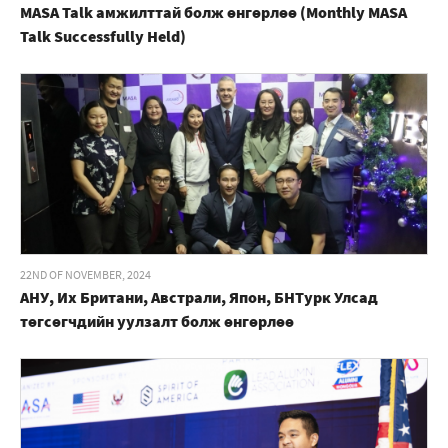
MASA Talk амжилттай болж өнгөрлөө (Monthly MASA
Talk Successfully Held)
22ND OF NOVEMBER, 2024
АНУ, Их Британи, Австрали, Япон, БНТурк Улсад
төгсөгчдийн уулзалт болж өнгөрлөө