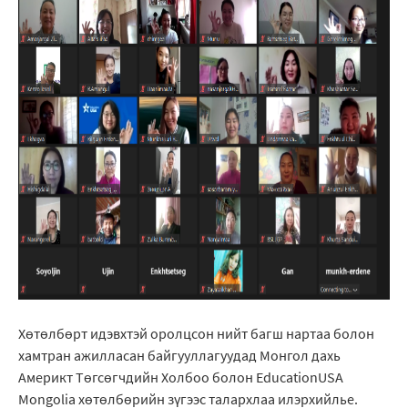
Хөтөлбөрт идэвхтэй оролцсон нийт багш нартаа болон
хамтран ажилласан байгууллагуудад Монгол дахь
Америкт Төгсөгчдийн Холбоо болон EducationUSA
Mongolia хөтөлбөрийн зүгээс талархлаа илэрхийлье.