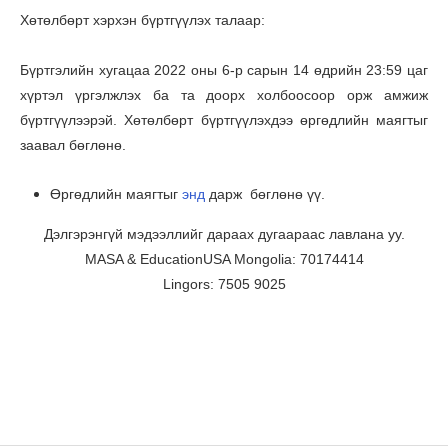
Хөтөлбөрт хэрхэн бүртгүүлэх талаар:
Бүртгэлийн хугацаа 2022 оны 6-р сарын 14 өдрийн 23:59 цаг
хүртэл үргэлжлэх ба та доорх холбоосоор орж амжиж
бүртгүүлээрэй. Хөтөлбөрт бүртгүүлэхдээ өргөдлийн маягтыг
заавал бөглөнө.
Өргөдлийн маягтыг
энд
дарж бөглөнө үү.
Дэлгэрэнгүй мэдээллийг дараах дугаараас лавлана уу.
MASA & EducationUSA Mongolia: 70174414
Lingors: 7505 9025