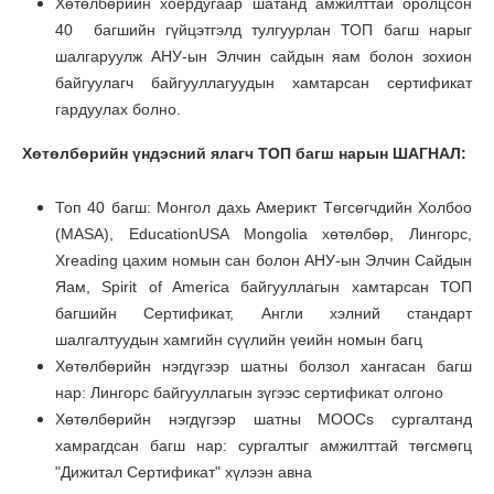
Хөтөлбөрийн хоёрдугаар шатанд амжилттай оролцсон
40 багшийн гүйцэтгэлд тулгуурлан ТОП багш нарыг
шалгаруулж АНУ-ын Элчин сайдын яам болон зохион
байгуулагч байгууллагуудын хамтарсан сертификат
гардуулах болно.
Хөтөлбөрийн үндэсний ялагч ТОП багш нарын ШАГНАЛ:
Топ 40 багш: Монгол дахь Америкт Төгсөгчдийн Холбоо
(MASA), EducationUSA Mongolia хөтөлбөр, Лингорс,
Xreading цахим номын сан болон АНУ-ын Элчин Сайдын
Яам, Spirit of America байгууллагын хамтарсан ТОП
багшийн Сертификат, Англи хэлний стандарт
шалгалтуудын хамгийн сүүлийн үеийн номын багц
Хөтөлбөрийн нэгдүгээр шатны болзол хангасан багш
нар: Лингорс байгууллагын зүгээс сертификат олгоно
Хөтөлбөрийн нэгдүгээр шатны MOOCs сургалтанд
хамрагдсан багш нар: сургалтыг амжилттай төгсмөгц
"Дижитал Сертификат" хүлээн авна