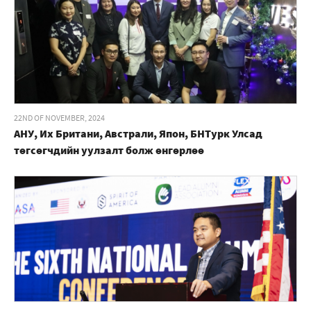
22ND OF NOVEMBER, 2024
АНУ, Их Британи, Австрали, Япон, БНТурк Улсад
төгсөгчдийн уулзалт болж өнгөрлөө