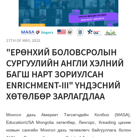
27TH OF MAY, 2022
"EРӨНХИЙ БОЛОВСРОЛЫН
СУРГУУЛИЙН АНГЛИ ХЭЛНИЙ
БАГШ НАРТ ЗОРИУЛСАН
ENRICHMENT-III" ҮНДЭСНИЙ
ХӨТӨЛБӨР ЗАРЛАГДЛАА
Монгол дахь Америкт Төгсөгчдийн Холбоо (MASA),
EducationUSA Mongolia хөтөлбөр, Лингорс, Xreading цахим
номын сангийн Монгол дахь төлөөлөгч байгууллага болон