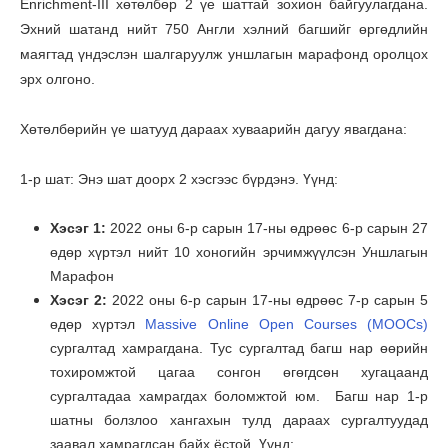
Enrichment-III хөтөлбөр 2 үе шаттай зохион байгуулагдана.
Эхний шатанд нийт 750 Англи хэлний багшийг өргөдлийн
маягтад үндэслэн шалгаруулж уншлагын марафонд оролцох
эрх олгоно.
Хөтөлбөрийн үе шатууд дараах хуваарийн дагуу явагдана:
1-р шат: Энэ шат доорх 2 хэсгээс бүрдэнэ. Үүнд:
Хэсэг 1:
2022 оны 6-р сарын 17-ны өдрөөс 6-р сарын 27
өдөр хүртэл нийт 10 хоногийн эрчимжүүлсэн Уншлагын
Марафон
Хэсэг 2:
2022 оны 6-р сарын 17-ны өдрөөс 7-р сарын 5
өдөр хүртэл
Massive Online Open Courses (MOOCs)
сургалтад хамрагдана. Тус сургалтад багш нар өөрийн
тохиромжтой цагаа сонгон өгөгдсөн хугацаанд
сургалтадаа хамрагдах боломжтой юм. Багш нар 1-р
шатны болзлоо хангахын тулд дараах сургалтуудад
заавал хамрагдсан байх ёстой. Үүнд: