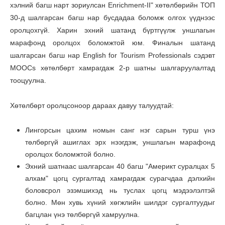
хэлний багш нарт зориулсан Enrichment-II" хөтөлбөрийн ТОП
30-д шалгарсан багш нар бусдадаа боломж олгох үүднээс
оролцохгүй. Харин эхний шатанд бүртгүүлж уншлагын
марафонд оролцох боломжтой юм. Финалын шатанд
шалгарсан багш нар English for Tourism Professionals сэдэвт
MOOCs хөтөлбөрт хамрагдаж 2-р шатны шалгаруулалтад
тооцуулна.
Хөтөлбөрт оролцсоноор дараах давуу талуудтай:
Лингорсын цахим номын санг нэг сарын турш үнэ
төлбөргүй ашиглах эрх нээгдэж, уншлагын марафонд
оролцох боломжтой болно.
Эхний шатнаас шалгарсан 40 багш "Америкт суралцах 5
алхам" цогц сургалтад хамрагдаж сурагчдаа дэлхийн
боловсрол эзэмшихэд нь туслах цогц мэдээлэлтэй
болно. Мөн хувь хүний хөгжлийн шилдэг сургалтуудыг
багцлан үнэ төлбөргүй хамруулна.