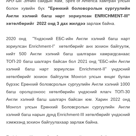
АНУ-ын Элчин сайдын яам, Spirit of America хамтран улсын
болон хувийн бүх
"Ерөнхий боловсролын сургуулийн
Англи хэлний багш нарт зориулсан
ENRICHMENT-III"
хөтөлбөрийг 2022 онд 3 дах жилдээ
зарлаж байна.
2020 онд "Үндэсний ЕБС-ийн Англи хэлний багш нарт
зориулсан Enrichment-I" хөтөлбөрийг анх зохион байгуулж,
нийт 500 Англи хэлний багш шалгаран хамрагдсанаас
ТОП-20 багш шалгарч байсан бол 2021 онд "ЕБС-ийн Англи
хэлний багш нарт зориулсан Enrichment-II" үндэсний
хөтөлбөрийг зохион байгуулж Монгол улсын өнцөг булан
бүрээс Ерөнхий боловсролын сургуулийн Англи хэлний 1000
багш оролцсоноос хөтөлбөрийн үндэсний ялагч ТОП-30
Англи хэлний багш шалгарч байсан юм. Харин 2022 онд
Монгол улсын Ерөнхий Боловсролын сургуулийн Англи
хэлний багш нарын дунд Enrichment-III хөтөлбөрийг үндэсний
хэмжээнд зохион байгуулахаар зарлаж байна.