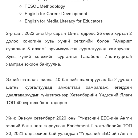
TESOL Methodology
English for Career Development
English for Media Literacy for Educators
2-р шат: 2022 оны 8-р сарын 15-ны өдрөөс 26 өдөр хүртэл 2
долоо хоногийн хувь хүний хөгжлийн болон "Америкт
суралцах 5 алхам" эрчимжүүлсэн сургалтуудад хамруулна.
Хувь хүний хөгжлийн сургалтыг Ганабелл Институцитэй
хамтран зохион байгуулна.
Эхний шатнаас шилдэг 40 багшийг шалгаруулах ба 2 дугаар
шатны сургалтуудад амжилттай хамрагдаж, өгөгдсөн
даалгаваруудыг гүйцэтгэснээр Хөтөлбөрийн Үндэсний Ялагч
ТОП-40 хүртэлх багш тодорно.
Жич: Энэхүү хөтөлбөрт 2020 оны "Үндэсний ЕБС-ийн Англи
хэлний багш нарт зориулсан Enrichment-I" хөтөлбөрийн ТОП
20, 2021 онд зохион байгуулагдсан "Үндэсний ЕБС-ийн Англи