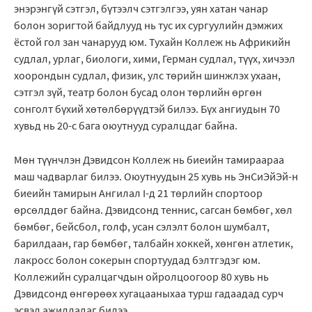
энэрэнгүй сэтгэл, бүтээлч сэтгэлгээ, уян хатан чанар
болон зоригтой байдлууд нь тус их сургуулийн дэмжих
ёстой гол зан чанарууд юм. Тухайн Коллеж нь Африкийн
судлал, урлаг, биологи, хими, Герман судлал, түүх, хичээл
хоорондын судлал, физик, улс төрийн шинжлэх ухаан,
сэтгэл зүй, театр болон бусад олон төрлийн өргөн
сонголт бүхий хөтөлбөрүүдтэй билээ. Бүх ангиудын 70
хувьд нь 20-с бага оюутнууд суралцдаг байна.
Мөн түүнчлэн Дэвидсон Коллеж нь биеийн тамираараа
маш чадварлаг билээ. Оюутнуудын 25 хувь нь ЭнСиЭйЭй-н
биеийн тамирын Ангилал I-д 21 төрлийн спортоор
өрсөлддөг байна. Дэвидсонд теннис, сагсан бөмбөг, хөл
бөмбөг, бейсбол, голф, усан сэлэлт болон шумбалт,
барилдаан, гар бөмбөг, талбайн хоккей, хөнгөн атлетик,
лакросс болон сокерын спортуудад бэлтгэдэг юм.
Коллежийн суралцагчдын ойролцоогоор 80 хувь нь
Дэвидсонд өнгөрөөх хугацааныхаа турш гадаадад сурч
эсвэл ажилладаг билээ.