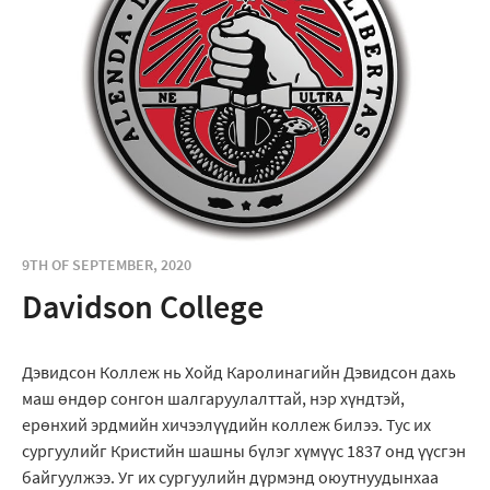
9TH OF SEPTEMBER, 2020
Davidson College
Дэвидсон Коллеж нь Хойд Каролинагийн Дэвидсон дахь
маш өндөр сонгон шалгаруулалттай, нэр хүндтэй,
ерөнхий эрдмийн хичээлүүдийн коллеж билээ. Тус их
сургуулийг Кристийн шашны бүлэг хүмүүс 1837 онд үүсгэн
байгуулжээ. Уг их сургуулийн дүрмэнд оюутнуудынхаа