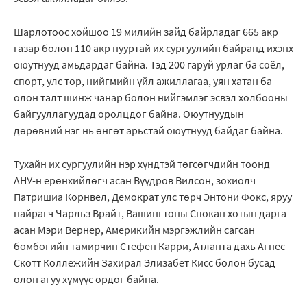
Шарлотоос хойшоо 19 милийн зайд байрладаг 665 акр
газар болон 110 акр нууртай их сургуулийн байранд ихэнх
оюутнууд амьдардаг байна. Тэд 200 гаруй урлаг ба соёл,
спорт, улс төр, нийгмийн үйл ажиллагаа, уян хатан ба
олон талт шинж чанар болон нийгэмлэг эсвэл холбооны
байгууллагуудад оролцдог байна. Оюутнуудын
дөрөвний нэг нь өнгөт арьстай оюутнууд байдаг байна.
Тухайн их сургуулийн нэр хүндтэй төгсөгчдийн тоонд
АНУ-н ерөнхийлөгч асан Вүүдров Вилсон, зохиолч
Патришиа Корнвел, Демократ улс төрч Энтони Фокс, яруу
найрагч Чарльз Врайт, Вашингтоны Спокан хотын дарга
асан Мэри Вернер, Америкийн мэргэжлийн сагсан
бөмбөгийн тамирчин Стефен Карри, Атланта дахь Агнес
Скотт Коллежийн Захирал Элизабет Кисс болон бусад
олон агуу хүмүүс ордог байна.