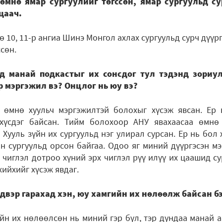
өмнө ямар сургуулийг төгссөн, ямар сургуульд с
цаач.
 10, 11-р ангиа Шинэ Монгол ахлах сургуульд сурч дүүрг
ссөн.
д манай подкастыг их сонсдог тул тэдэнд зориу
р мэргэжил вэ? Онцлог нь юу вэ?
 өмнө хуульч мэргэжилтэй болохыг хүсэж явсан. Ер 
хүсдэг байсан. Тийм болохоор АНУ явахаасаа өмнө 
Хууль зүйн их сургуульд нэг улирал сурсан. Ер нь бол 
н сургуульд орсон байгаа. Одоо яг миний дүүргэсэн м
э чиглэл дотроо хүний эрх чиглэл рүү илүү их цаашид с
хийхийг хүсэж явдаг.
двэр гарахад хэн, юу хамгийн их нөлөөлж байсан б
йн их нөлөөлсөн нь миний гэр бүл, тэр дундаа манай а