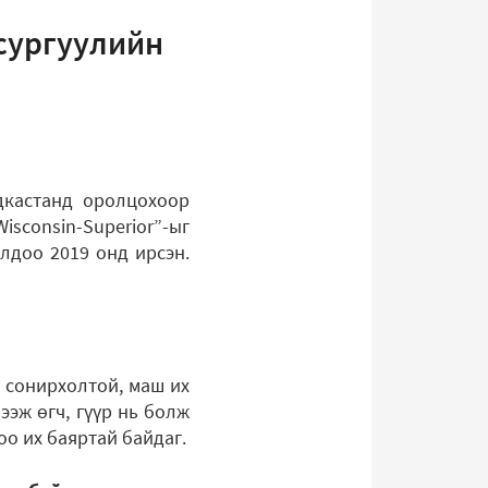
х сургуулийн
дкастанд оролцохоор
isconsin-Superior”-ыг
олдоо 2019 онд ирсэн.
 сонирхолтой, маш их
ээж өгч, гүүр нь болж
о их баяртай байдаг.