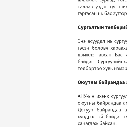
талаар үздэг тул ши
гаргасан нь бас зүгээ
Сургалтын төлбөри
Энэ асуудал нь сургу
гэсэн боловч хараах
дэмжлэг авсан. Бас 
байдаг. Сургуулийн
төлбөртөө хувь нэмэр
Оюутны байрандаа а
АНУ-ын ихэнх сургуу
оюутны байрандаа ам
Дотуур байрандаа а
хүндрэлтэй байдаг т
санагдаж байсан.