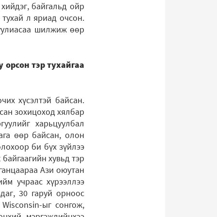
 хийдэг, байгальд ойр
 тухай л яриад очсон.
гуулиасаа шилжиж өөр
у орсон тэр тухайгаа
чих хүсэлтэй байсан.
асан зохицоход хялбар
гуулийг харьцуулбал
ага өөр байсан, олон
олохоор би бүх зүйлээ
байгаагийн хувьд тэр
 ганцаараа Ази оюутан
ийм учраас хүрээллээ
даг, 30 гаруй орноос
 Wisconsin-ыг сонгож,
рөнхий мэргэжлийнхээ