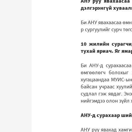
АНУ руу явахаасаа 
дэлгэрэнгүй хуваал
Би АНУ явахаасаа өмнө
р сургуулийг сурч төг
10 жилийн сурагчи
тухай яриач. Яг яма
Би АНУ-д сурахаасаа
өмгөөлөгч болохыг 
хугацаандаа МУИС-ын 
байсан учраас хуулий
судлал гэж явдаг. Эн
нийгэмдээ олон зүйл 
АНУ-д сурахаар ший
АНУ руу явахад хамги