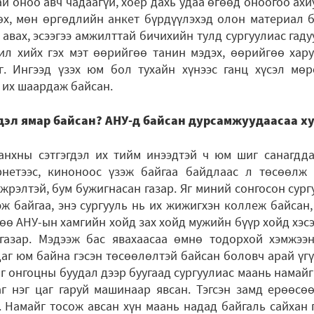
ай оноо авч чадаагүй, хоёр дахь удаа өгөөд оноогоо ахи
өх, мөн өргөдлийн анкет бүрдүүлэхэд олон материал б
авах, эсээгээ амжилттай бичихийн тулд сургуулиас гад
ил хийх гэх мэт өөрийгөө танин мэдэх, өөрийгөө хару
. Ингээд үзэх юм бол тухайн хүнээс ганц хүсэл мө
а их шаардаж байсан.
гдэл ямар байсан? АНУ-д байсан дурсамжуудаасаа х
нхны сэтгэгдэл их тийм инээдтэй ч юм шиг санагдд
рнетээс, киноноос үзэж байгаа байдлаас л төсөөлж
жрэлтэй, бум бужигнасан газар. Яг миний сонгосон сургу
гэж байгаа, энэ сургууль нь их жижигхэн коллеж байсан,
ө АНУ-ын хамгийн хойд зах хойд мужийн бүүр хойд хэсэ
газар. Мэдээж бас явахаасаа өмнө тодорхой хэмжээн
г юм байна гэсэн төсөөлөлтэй байсан боловч арай үгү
яг онгоцны буудал дээр буугаад сургуулиас маань намайг
аг нэг цаг гаруй машинаар явсан. Тэгсэн замд ерөөсө
 Намайг тосож авсан хүн маань надад байгаль сайхан 