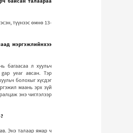
урч байсан талаараа
эсэн, түүнээс өмнө 13-
лаад мэргэжлийнхээ
нь багаасаа л хуульч
gap year авсан. Тэр
хуульч болохыг хүсдэг
эргэжил маань эрх зүй
уралцаж энэ чиглэлээр
э?
ав. Энэ талаар ямар ч