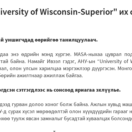
iversity of Wisconsin-Superior" и
ай уншигчдад өөрийгөө танилцуулаач.
адаа энэ өдрийн мэнд хүргэе. MASA-ныхаа цуврал по
ай байна. Намайг Ивээл гэдэг, АНУ-ын “University of W
лал, олон улсын харилцаа мэргэжлээр дүүргэсэн. Монг
өрийн ажилтнаар ажиллаж байгаа.
гдсэн сэтгэгдлээс нь сонсоод яриагаа эхлүүлье.
гдээд гурван долоо хоног болж байна. Ажлын хувьд маш
У-д сурах хүсэл мөрөөдөлтэй олон хүүхдүүдийн гарааг н
хөө туулж явсан замналыг бусадтай хуваалцах болсондо