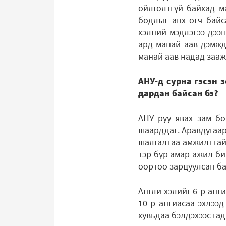
ойлголтгүй байхад м
бодлыг анх өгч байс
хэлний мэдлэгээ дээш
ард манай аав дэмжд
манай аав надад зааж
АНУ-д сурна гэсэн 
дардан байсан бэ?
АНУ руу явах зам бо
шаарддаг. Аравдугаар
шалгалтаа амжилттай 
тэр бүр амар ажил би
өөртөө зарцуулсан ба
Англи хэлийг 6-р анг
10-р ангиасаа эхлээ
хувьдаа бэлдэхээс га