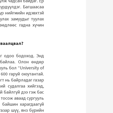
улж чадсан байдаг. Ер
үрдүүлдэг. Багшаасаа
уур нийгмийн идэвхтэй
улах замуудыг туулах
рөөдлөөс гадна хүчин
уваалцвал?
аг одоо бодоход. Энд
 байлаа. Олон өндөр
уль бол “University of
 600 гаруй оюутантай.
гт нь байрладаг газар
ий судалгаа хийгээд,
й байлгүй дээ гэж бас
 тосож аваад сургууль
ө байшин харагдаагүй
газар шүү, янз бүрийн