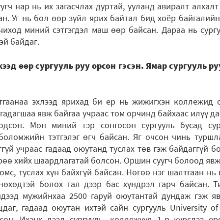
угч нар нь их загасчлах дуртай, ууланд авиралт алхалт
ан. Уг нь бол өөр зүйл ярих байтал бид хоёр байгалийн
чиход миний сэтгэгдэл маш өөр байсан. Дараа нь сур
эй байдаг.
эд өөр сургууль руу орсон гэсэн. Ямар сургууль ру
аанаа эхлээд ярихад би ер нь жижигхэн коллежид о
а гадагшаа явж байгаа учраас том орчинд байхаас илүү д
дсон. Мөн миний тэр сонгосон сургууль бусад сур
 боломжийн тэтгэлэг өгч байсан. Яг очсон чинь туршл
гүй учраас гадаад оюутанд туслах төв гэж байдаггүй б
өө хийх шаардлагатай болсон. Оршин суугч болоод явж 
омс, туслах хүн байхгүй байсан. Нөгөө нэг шалтгаан нь
нөхөдтэй болох тал дээр бас хүндрэл гарч байсан. Т
дээд мужийнхаа 2500 гаруй оюутантай дундаж гэж яв
аг, гадаад оюутан ихтэй сайн сургууль University of
өн. Ихэнх дээд сургууль, коллежууд 1-р курсдээ е