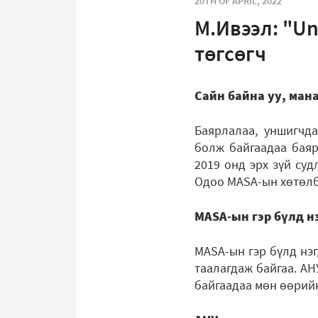
20TH OF APRIL, 2022
М.Ивээл: "Un
төгсөгч
Сайн байна уу, ман
Баярлалаа, уншигчд
болж байгаадаа баярт
2019 онд эрх зүй суд
Одоо MASA-ын хөтөлб
MASA-ын гэр бүлд нэ
MASA-ын гэр бүлд нэ
таалагдаж байгаа. АН
байгаадаа мөн өөрийн