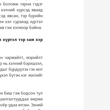
н боломж гарна гэдэг
 хэлний курсэд яваад
сэд явсан, тэр бүрийн
и хэл сурахад хүртэл
ав гэж хэлмээр байна.
 хүртэл тэр зам хэр
ин чармайлт, мэрийлт
р нь хэлний бэрхшээл,
дыг бүрдүүлэх гэх мэт
үхэл бүтэн нэг жилийг
йн биш гэж бодсон тул
 шалгалтууддаа өөрөө
оёр удаа өгсөн. Эхний