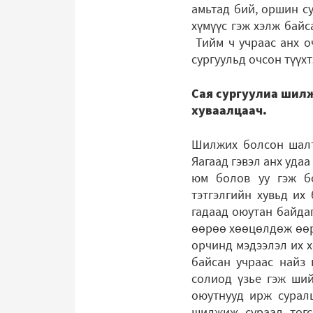
амьтад бий, оршин су
хүмүүс гэж хэлж байс
Тийм ч учраас анх о
сургуульд очсон түүхт
Сая сургуулиа шилжэ
хуваалцаач.
Шилжих болсон шалтг
Яагаад гэвэл анх уда
юм болов уу гэж бо
тэтгэлгийн хувьд их
гадаад оюутан байдаг
өөрөө хөөцөлдөж өөр
орчинд мэдээлэл их х
байсан учраас найз 
солиод үзье гэж ший
оюутнууд ирж суралцд
шилжиж сураад төгсс