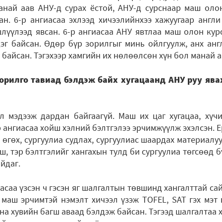
анай аав АНУ-д сурах ёстой, АНУ-д сурснаар маш оло
ан. 6-р ангиасаа эхлээд хичээлийнхээ хажуугаар англи
лүүлээд явсан. 6-р ангиасаа АНУ явтлаа маш олон кур
эг байсан. Өдөр бүр зорилгыг минь ойлгуулж, анх англ
 байсан. Тэгэхээр хамгийн их нөлөөлсөн хүн бол манай а
зорилго тавиад бэлдэж байх хугацаанд АНУ руу явах
л мэдээж дардан байгаагүй. Маш их цаг хугацаа, хүч
 ангиасаа хойш хэлний бэлтгэлээ эрчимжүүлж эхэлсэн. Е
өгөх, сургуулиа судлах, сургуулиас шаардах материалуу
ш, тэр бэлтгэлийг хангахын тулд би сургуулиа төгсөөд б
йдаг.
иасаа үзсэн ч гэсэн яг шалгалтын төвшинд хангалттай са
д маш эрчимтэй нэмэлт хичээл үзэж TOFEL, SAT гэх мэт
дна хувийн багш аваад бэлдэж байсан. Тэгээд шалгалтаа х