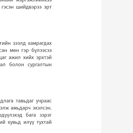
 гэсэн шийдвэрээ эрт
нгийн зээлд хамрагдах
сан мөн гэр бүлээсээ
цаг ажил хийх эрхтэй
дал болон сургалтын
длага тавьдаг учраас
элж амьдарч эхэлсэн.
дүүлэхэд бага зэрэг
ий хувьд илүү тухтай