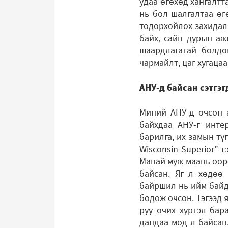
удаа өгөхөд хангалтт
нь бол шалгалтаа өг
тодорхойлох захидал 
байх, сайн дурын аж
шаардлагатай болдог
чармайлт, цаг хугаца
АНУ-д байсан сэтгэ
Миний АНУ-д очсон а
байхдаа АНУ-г инте
барилга, их замын түг
Wisconsin-Superior” 
Манай муж маань өөрө
байсан. Яг л хөдөө 
байршил нь ийм байда
бодож очсон. Тэгээд 
руу очих хүртэл бар
дандаа мод л байсан.