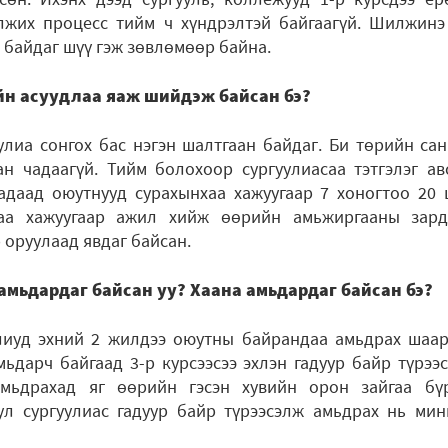
лжих процесс тийм ч хүндрэлтэй байгаагүй. Шилжинэ
р байдаг шүү гэж зөвлөмөөр байна.
йн асуудлаа яаж шийдэж байсан бэ?
улиа сонгох бас нэгэн шалтгаан байдаг. Би төрийн са
ан чадаагүй. Тийм болохоор сургуулиасаа тэтгэлэг ав
гадаад оюутнууд сурахынхаа хажуугаар 7 хоногтоо 20 
хаа хажуугаар ажил хийж өөрийн амьжиргааны зар
 оруулаад явдаг байсан.
мьдардаг байсан уу? Хаана амьдардаг байсан бэ?
лиуд эхний 2 жилдээ оюутны байрандаа амьдрах шаар
ьдарч байгаад 3-р курсээсээ эхлэн гадуур байр түрээс
мьдрахад яг өөрийн гэсэн хувийн орон зайгаа бүр
ул сургуулиас гадуур байр түрээсэлж амьдрах нь мин