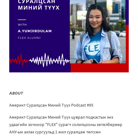
ABOUT
Америкт Суралцсан Миний Түүх Podcast #95
Америкт Суралцсан Миний Түүх цуврал подкастын энэ
удаагийн зочноор "FLEX" сурагч солилцооны хөтөлбөрөөр
АНУ-ын ахлах сургуульд 1 жил суралцаж төгссөн