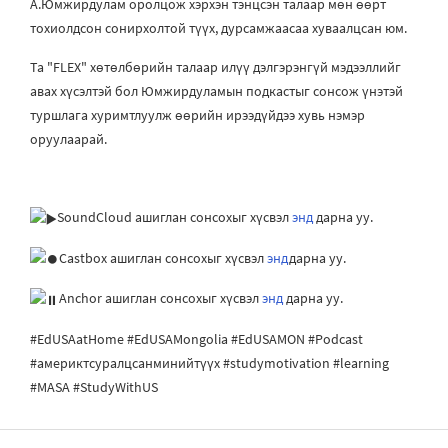
А.Юмжирдулам оролцож хэрхэн тэнцсэн талаар мөн өөрт
тохиолдсон сонирхолтой түүх, дурсамжаасаа хуваалцсан юм.
Та "FLEX" хөтөлбөрийн талаар илүү дэлгэрэнгүй мэдээллийг
авах хүсэлтэй бол Юмжирдуламын подкастыг сонсож үнэтэй
туршлага хуримтлуулж өөрийн ирээдүйдээ хувь нэмэр
оруулаарай.
SoundCloud ашиглан сонсохыг хүсвэл
энд
дарна уу.
Castbox ашиглан сонсохыг хүсвэл
энд
дарна уу.
Anchor ашиглан сонсохыг хүсвэл
энд
дарна уу.
#EdUSAatHome #EdUSAMongolia #EdUSAMON #Podcast
#америктсуралцсанминийтүүх #studymotivation #learning
#MASA #StudyWithUS