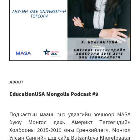
ABOUT
EducationUSA Mongolia Podcast #9
Подкастын маань энэ удаагийн зочноор MASA
буюу Монгол дахь Америкт Төгсөгчдийн
Холбооны 2015-2019 оны Ерөнхийлөгч, Монгол
Улсын Сангийн дэд сайд Bulgantuya Khurelbaatar