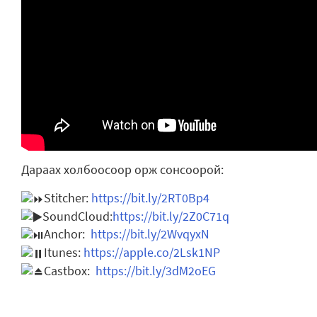
Дараах холбоосоор орж сонсоорой:
Stitcher:
https://bit.ly/2RT0Bp4
SoundCloud:
https://bit.ly/2Z0C71q
Anchor:
https://bit.ly/2WvqyxN
Itunes:
https://apple.co/2Lsk1NP
Castbox:
https://bit.ly/3dM2oEG