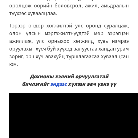
оролцож өөрийн боловсрол, ажил, амьдралын
түүхээс хуваалцлаа.
Тэрээр өндөр хөгжилтэй улс оронд суралцаж,
олон улсын мэргэжилтнүүдтэй мөр зэрэгцэн
ажиллаж, улс орныхоо хөгжилд хувь нэмрээ
оруулахыг хүсч буй хүүхэд залуустаа хандан урам
зориг, эрч хүч авахуйц туршлагаасаа хуваалцсан
юм.
Дохионы хэлний орчуулгатай
бичлэгийг
эндээс
хүлээн авч үзнэ үү