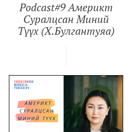
Podcast#9 Aмерикт
Суралцсан Миний
Түүх (Х.Булгантуяа)