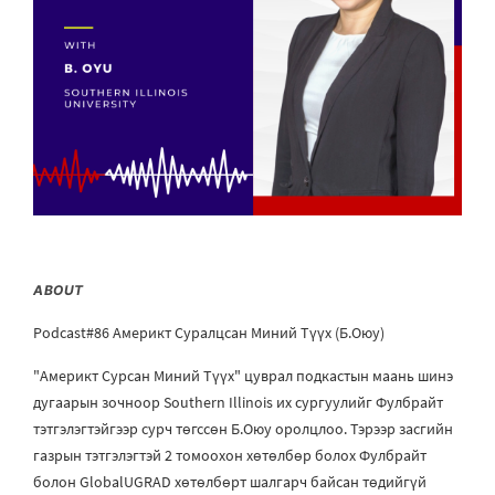
ABOUT
Podcast#86 Америкт Суралцсан Миний Түүх (Б.Оюу)
"Америкт Сурсан Миний Түүх" цуврал подкастын маань шинэ
дугаарын зочноор Southern Illinois их сургуулийг Фулбрайт
тэтгэлэгтэйгээр сурч төгссөн Б.Оюу оролцлоо. Тэрээр засгийн
газрын тэтгэлэгтэй 2 томоохон хөтөлбөр болох Фулбрайт
болон GlobalUGRAD хөтөлбөрт шалгарч байсан төдийгүй