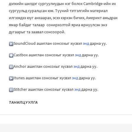
дэлхийн шилдэг сургуулиудын нэг болох Cambridge-ийн их
сургуульд суралцсан юм. Түүний тэтгэлгийн материал
илгээхдээ юуг анхаарах, эсээ хэрхэн бичих, Америкт амьдрах
ямар байдаг талаар сонирхолтой яриа өрнүүлсэн энэ
дугаарыг та заавал сонсоорой.
SoundCloud ашиглан сонсохыг хүсвэл
энд
дарна уу.
Castbox ашиглан сонсохыг хүсвэл
энд
дарна уу.
Anchor ашиглан сонсохыг хүсвэл
энд
дарна уу.
Itunes ашиглан сонсохыг хүсвэл
энд
дарна уу.
Stitcher ашиглан сонсохыг хүсвэл
энд
дарна уу.
ТАНИЛЦУУЛГА