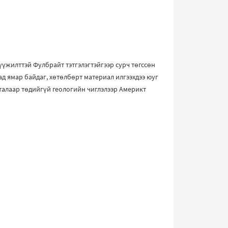
үжилттэй Фулбрайт тэтгэлэгтэйгээр сурч төгссөн
ад ямар байдаг, хөтөлбөрт материал илгээхдээ юуг
талаар төдийгүй геологийн чиглэлээр Америкт