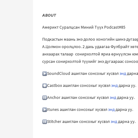
ABOUT
Америкт Суралцсан Миний Түүх Podcast#85
Подкастын маань энэ долоо хоногийн шинэ дугаар
А.Цолмон оролцлоо. 2 дахь удаагаа Фулбрайт хөтө
анхаарах талаар сонирхолтой яриа өрнүүлсэн юм.
сурсан сонирхолтой түүхийг энэ дугаараас сонсо
SoundCloud ашиглан сонсохыг хүсвэл
энд
дарна
Castbox ашиглан сонсохыг хүсвэл
энд
дарна уу.
Anchor ашиглан сонсохыг хүсвэл
энд
дарна уу.
Itunes ашиглан сонсохыг хүсвэл
энд
дарна уу.
Stitcher ашиглан сонсохыг хүсвэл
энд
дарна уу.