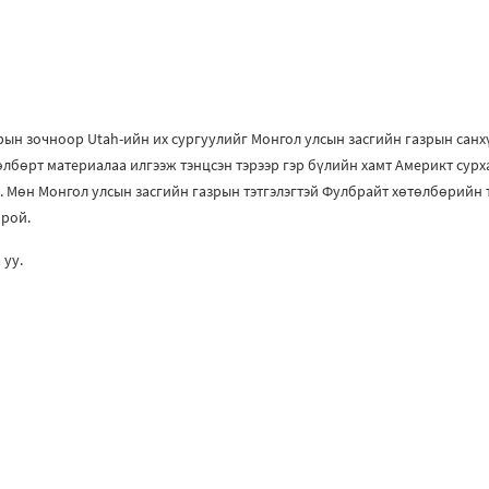
ын зочноор Utah-ийн их сургуулийг Монгол улсын засгийн газрын санхү
лбөрт материалаа илгээж тэнцсэн тэрээр гэр бүлийн хамт Америкт сурх
 Мөн Монгол улсын засгийн газрын тэтгэлэгтэй Фулбрайт хөтөлбөрийн 
орой.
 уу.