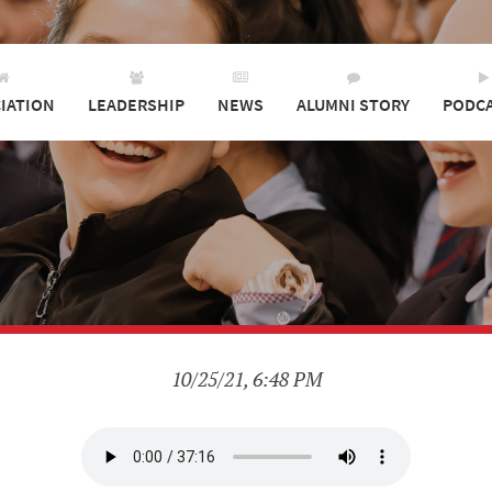
IATION
LEADERSHIP
NEWS
ALUMNI STORY
PODC
10/25/21, 6:48 PM