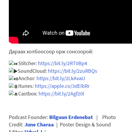
Дараах холбоосоор орж сонсоорой:
Stitcher:
https://bit.ly/2RT0Bp4
SoundCloud:
https://bit.ly/2zuRBQs
Anchor:
https://bit.ly/2LkAvaU
Itunes:
https://apple.co/3dEIbRr
Castbox:
https://bit.ly/2Agf20l
Podcast Founder:
Bilguun Erdenebat
| Photo
Credit:
June Charaa
| Poster Design & Sound
Editor:
Udval J
|