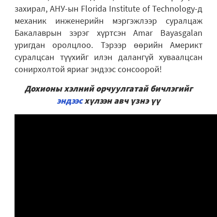
захирал, АНУ-ын Florida Institute of Technology-д
механик инженерийн мэргэжлээр суралцаж
Бакалаврын зэрэг хүртсэн Amar Bayasgalan
уригдан оролцлоо. Тэрээр өөрийн Америкт
суралцсан түүхийг илэн далангүй хуваалцсан
сонирхолтой яриаг эндээс сонсоорой!
Дохионы хэлний орчуулгатай бичлэгийг
эндээс
хүлээн авч үзнэ үү