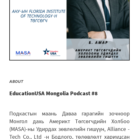
ABOUT
EducationUSA Mongolia Podcast #8
Подкастын маань Даваа гарагийн зочноор
Монгол дахь Америкт Төгсөгчдийн Холбоо
(MASA)-ны Удирдах зөвлөлийн гишүүн, Alliance -
Tech Co., Ltd -н Бодлого, төлөвлөлт хариуцсан