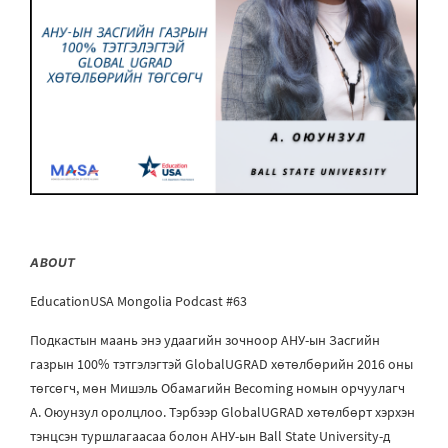
ABOUT
EducationUSA Mongolia Podcast #63
Подкастын маань энэ удаагийн зочноор АНУ-ын Засгийн
газрын 100% тэтгэлэгтэй GlobalUGRAD хөтөлбөрийн 2016 оны
төгсөгч, мөн Мишэль Обамагийн Becoming номын орчуулагч
А. Оюунзул оролцлоо. Тэрбээр GlobalUGRAD хөтөлбөрт хэрхэн
тэнцсэн туршлагаасаа болон АНУ-ын Ball State University-д