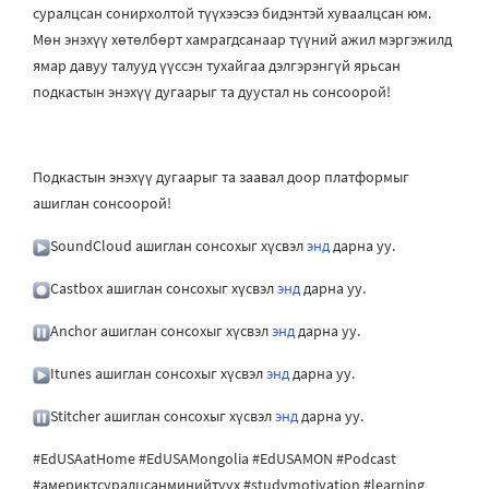
суралцсан сонирхолтой түүхээсээ бидэнтэй хуваалцсан юм.
Мөн энэхүү хөтөлбөрт хамрагдсанаар түүний ажил мэргэжилд
ямар давуу талууд үүссэн тухайгаа дэлгэрэнгүй ярьсан
подкастын энэхүү дугаарыг та дуустал нь сонсоорой!
Подкастын энэхүү дугаарыг та заавал доор платформыг
ашиглан сонсоорой!
SoundCloud ашиглан сонсохыг хүсвэл
энд
дарна уу.
Castbox ашиглан сонсохыг хүсвэл
энд
дарна уу.
Anchor ашиглан сонсохыг хүсвэл
энд
дарна уу.
Itunes ашиглан сонсохыг хүсвэл
энд
дарна уу.
Stitcher ашиглан сонсохыг хүсвэл
энд
дарна уу.
#EdUSAatHome #EdUSAMongolia #EdUSAMON #Podcast
#америктсуралцсанминийтүүх #studymotivation #learning