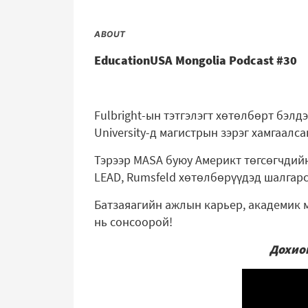
ABOUT
EducationUSA Mongolia Podcast #30
Fulbright-ын тэтгэлэгт хөтөлбөрт бэлд
University-д магистрын зэрэг хамгаалс
Тэрээр MASA буюу Америкт төгсөгчдий
LEAD, Rumsfeld хөтөлбөрүүдэд шалгарс
Батзаяагийн ажлын карьер, академик м
нь сонсоорой!
Дохио