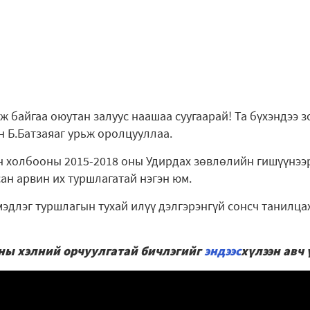
эж байгаа оюутан залуус наашаа суугаарай! Та бүхэндээ 
ан Б.Батзаяаг урьж оролцууллаа.
н холбооны 2015-2018 оны Удирдах зөвлөлийн гишүүнээр
ан арвин их туршлагатай нэгэн юм.
эдлэг туршлагын тухай илүү дэлгэрэнгүй сонсч танилцах
ны хэлний орчуулгатай бичлэгийг
эндээс
хүлээн авч 