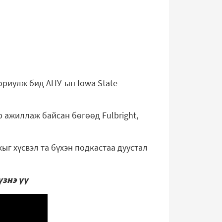
зориулж бид АНУ-ын Iowa State
 ажиллаж байсан бөгөөд Fulbright,
ыг хүсвэл та бүхэн подкастаа дуустал
үзнэ үү