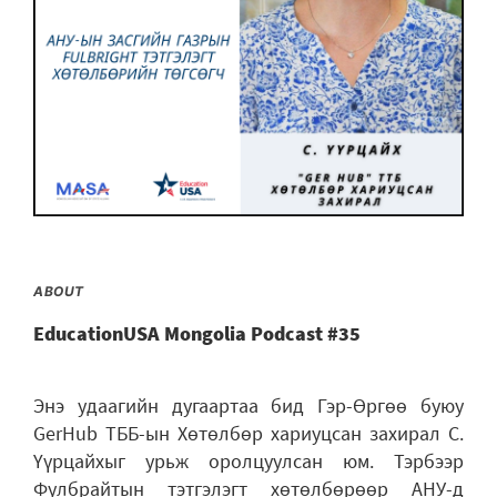
ABOUT
EducationUSA Mongolia Podcast #35
Энэ удаагийн дугаартаа бид Гэр-Өргөө буюу
GerHub ТББ-ын Хөтөлбөр хариуцсан захирал С.
Үүрцайхыг урьж оролцуулсан юм. Тэрбээр
Фулбрайтын тэтгэлэгт хөтөлбөрөөр АНУ-д