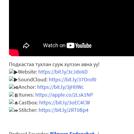
Подкастаа тухлан сууж хүлээн авна уу!
Website:
https://bit.ly/3cJdo6D
SoundCloud:
https://bit.ly/37Orof0
Anchor:
https://bit.ly/3jHlIWc
Itunes:
https://apple.co/2Lsk1NP
Castbox:
https://bit.ly/3oEC4CW
Stitcher:
https://bit.ly/2RT0Bp4
Podcast Founder:
Bilguun Erdenebat
|