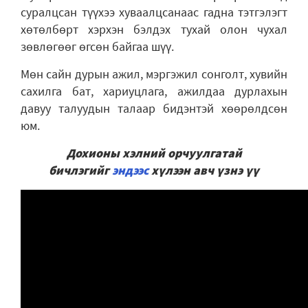
суралцсан түүхээ хуваалцсанаас гадна тэтгэлэгт
хөтөлбөрт хэрхэн бэлдэх тухай олон чухал
зөвлөгөөг өгсөн байгаа шүү.
Мөн сайн дурын ажил, мэргэжил сонголт, хувийн
сахилга бат, хариуцлага, ажилдаа дурлахын
давуу талуудын талаар бидэнтэй хөөрөлдсөн
юм.
Дохионы хэлний орчуулгатай
бичлэгийг
эндээс
хүлээн авч үзнэ үү