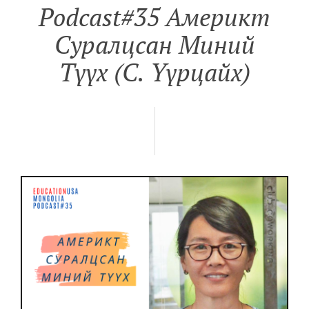
Podcast#35 Aмерикт
Суралцсан Миний
Түүх (C. Үүрцайх)