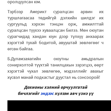
оролцуулсан юм.
Тэрбээр Америкт суралцсан арвин их
туршлагаасаа төдийгүй дэлхийн шилдэг их
сургуульд хэрхэн тэнцэн орж, амжилттай
суралцсан түүхээ хуваалцсан билээ. Мөн оюутан
сурагчидад хандан юун дээр түлхүү анхаарах
хэрэгтэй тухай бодитой, авууштай зөвлөгөөг ч
өгсөн байгаа.
Б.Дуламзаяагийн оюутны амьдралын
сонирхолтой түүхтэй танилцахын зэрэгцээ, өөрт
хэрэгтэй чухал зөвлөгөө, мэдээллийг авахыг
хүсвэл манай подкастыг дуустал нь сонсоорой!
Дохионы хэлний орчуулгатай
бичлэгийг
эндээс
хүлээн авч үзнэ үү