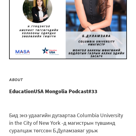
ABOUT
EducationUSA Mongolia Podcast#33
Бид энэ удаагийн дугаартаа Columbia University
in the City of New York -д магистрын түвшинд
суралцаж төгссөн Б.Дуламзаяаг урьж