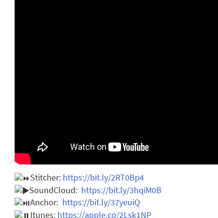
Stitcher:
https://bit.ly/2RT0Bp4
SoundCloud:
https://bit.ly/3hqiM0B
Anchor:
https://bit.ly/37yeuiQ
Itunes:
https://apple.co/2Lsk1NP