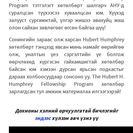
Program тэтгэлэгт хөтөлбөрт шалгарч АНУ-д
суралцсан түүхээсээ хуваалцсан юм. Хүүхэд
залууст сургамжтай, үлгэр жишээ авахуйц маш
олон сайхан зөвлөгөөг өгсөн байгаа шүү!
Сонингийн зараас олж харсан Hubert Humphrey
хөтөлбөрт тэнцээд явсан минь намайг өөрийгөө
олж, уналтын үеэ сэргэлтийн үе болгож
өөрчлөхөд хүргэсэн гайхамшигтай хөтөлбөр
байсан юм хэмээн дурсан ярьсан подкастыг
дараах холбоосуудаар сонсоно уу. The Hubert H.
Humphrey Fellowship Program хөтөлбөр
зарлагдсан тул амжиж материалаа илгээгээрэй!
Дохионы хэлний орчуулгатай бичлэгийг
эндээс
хүлээн авч үзнэ үү