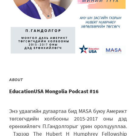
ABOUT
EducationUSA Mongolia Podcast #16
Энэ удаагийн дугаартаа бид MASA буюу Америкт
төгсөгчдийн холбооны 2015-2017 оны дэд
ерөнхийлөгч П.Гандолгорыг урин оролцууллаа.
Тэрээр The Hubert H Humphrey Fellowship