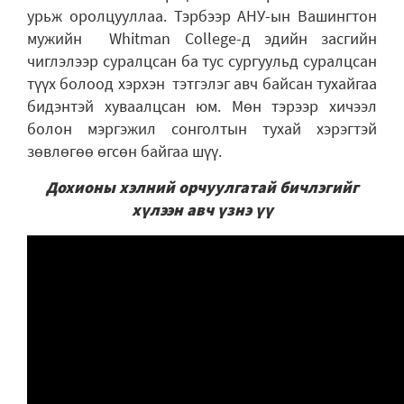
урьж оролцууллаа. Тэрбээр АНУ-ын Вашингтон
мужийн Whitman College-д эдийн засгийн
чиглэлээр суралцсан ба тус сургуульд суралцсан
түүх болоод хэрхэн тэтгэлэг авч байсан тухайгаа
бидэнтэй хуваалцсан юм. Мөн тэрээр хичээл
болон мэргэжил сонголтын тухай хэрэгтэй
зөвлөгөө өгсөн байгаа шүү.
Дохионы хэлний орчуулгатай бичлэгийг
хүлээн авч үзнэ үү