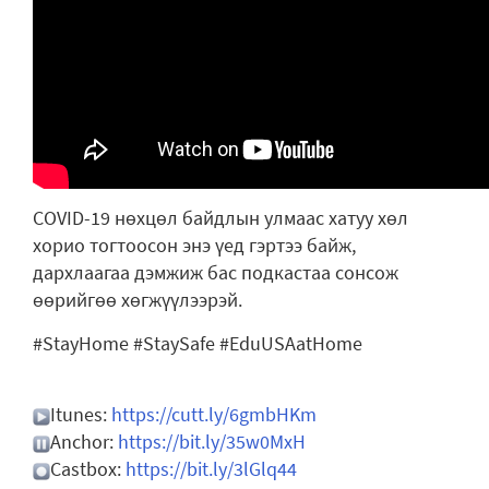
СOVID-19 нөхцөл байдлын улмаас хатуу хөл
хорио тогтоосон энэ үед гэртээ байж,
дархлаагаа дэмжиж бас подкастаа сонсож
өөрийгөө хөгжүүлээрэй.
#StayHome #StaySafe #EduUSAatHome
Itunes:
https://cutt.ly/6gmbHKm
Anchor:
https://bit.ly/35w0MxH
Castbox:
https://bit.ly/3lGlq44