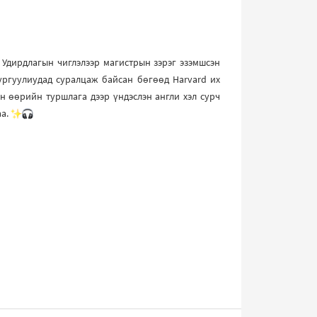
 Удирдлагын чиглэлээр магистрын зэрэг эзэмшсэн
г сургуулиудад суралцаж байсан бөгөөд Harvard их
н өөрийн туршлага дээр үндэслэн англи хэл сурч
аа.