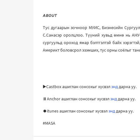
ABOUT
Тус дугаарын зочноор МУИС, Бизнесийн Сургуули
С.Санасэр оролцлоо. Түүний хувьд өмнө нь АНУ-ын
сургуульд ороход ямар бэлтгэлтэй байх хэрэгтэ
Америкт боловсрол эзэмших, тус орны соёлыг тань
▶️Castbox ашиглан сонсохыг хүсвэл
энд
дарна уу.
⏸Anchor ашиглан сонсохыг хүсвэл
энд
дарна уу.
⏺itunes ашиглан сонсохыг хүсвэл
энд
дарна уу.
#MASA