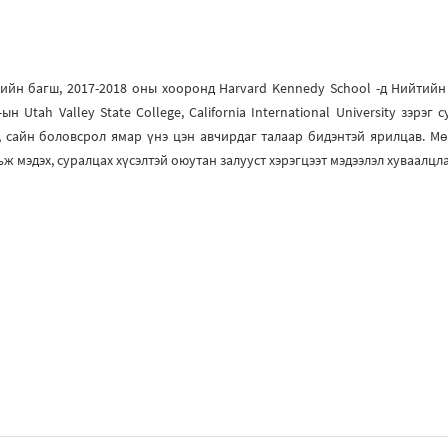
йн багш, 2017-2018 оны хооронд Harvard Kennedy School -д Нийтийн
 Utah Valley State College, California International University зэрэ
й, сайн боловсрол ямар үнэ цэн авчирдаг талаар бидэнтэй ярилцав. Мө
ж мэдэх, суралцах хүсэлтэй оюутан залууст хэрэгцээт мэдээлэл хуваалцл