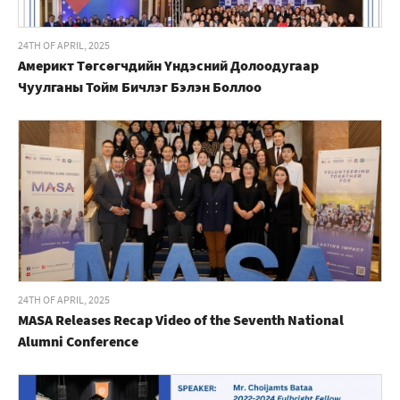
24TH OF APRIL, 2025
Америкт Төгсөгчдийн Үндэсний Долоодугаар
Чуулганы Тойм Бичлэг Бэлэн Боллоо
24TH OF APRIL, 2025
MASA Releases Recap Video of the Seventh National
Alumni Conference