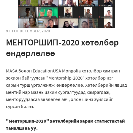
9TH OF DECEMBER, 2020
МЕНТОРШИП-2020 хөтөлбөр
өндөрлөлөө
MASA болон EducationUSA Mongolia хөтөлбөр хамтран
зохион байгуулсан "Mentorship-2020" хөтөлбөр нэг
сарын турш үргэлжилж өндөрлөлөө. Хөтөлбөрийн явцад
ментий нар маань цахим сургалтуудад хамрагдаж,
менторуудаасаа зөвлөгөө авч, олон шинэ зүйлсийг
сурсан билээ.
"Менторшип-2020" хөтөлбөрийн зарим статистиктай
танилцана уу.