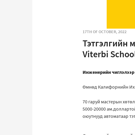
17TH OF OCTOBER, 2022
Тэтгэлгийн мэ
Viterbi Schoo
Инженерийн чиглэлээр 
Өмнөд Калифорнийн Их 
70 гаруй мастерын хөтө
5000-20000 ам.доллартой
оюутнууд автоматаар тэ