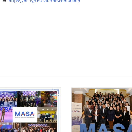
г
https://bit.ly/USCViterbiScholarship