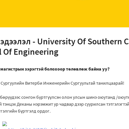
дээлэл - University Of Southern Ca
l Of Engineering
магистрын зэрэгтэй болохоор төлөвлөж байна уу?
Сургуулийн Витерби Инженерийн Сургуультай танилцаарай!
лбөрүүдээс сонгон бүртгүүлсэн олон улсын шинэ оюутанд /оюу
 тэнцэх Деканы нэрэмжит ур чадвар дээр суурилсан тэтгэлэгтэй.
тгэлгийн бүртгэлд ордог.