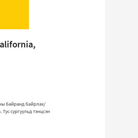
lifornia,
тны байранд байрлах/
 Тус сургуульд тэнцсэн