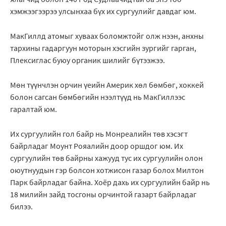
хэмжээгээрээ улсынхаа бүх их сургуулийг давдаг юм.
МакГиллд атомыг хуваах боломжтойг олж нээн, анхны
тархины гадаргуун моторын хэсгийн зургийг гарган,
Плексиглас буюу органик шилийг бүтээжээ.
Мөн түүнчлэн орчин үеийн Америк хөл бөмбөг, хоккей
болон сагсан бөмбөгийн нээлтүүд нь МакГиллээс
гаралтай юм.
Их сургуулийн гол байр нь Монреалийн төв хэсэгт
байрладаг Моунт Рояалийн доор оршдог юм. Их
сургуулийн төв байрны хажууд тус их сургуулийн олон
оюутнуудын гэр болсон хотжисон газар болох Милтон
Парк байрладаг байна. Хоёр дахь их сургуулийн байр нь
18 милийн зайд тосгоны орчинтой газарт байрладаг
билээ.