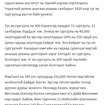
судалгааны институт нь түүний нэрээр нэрлэгджээ.
Үндэсний анхны анагаах ухааны салбарыг 1829 онд тус их
сургуульд үүсгэн байгуулжээ.
Тус их сургууль нь 300 барилгад оршдог 11 сургууль, 11
салбараас бүрддэг юм. Энэхүү их сургууль нь 40,000
оюутнуудтай ба эдгээр оюутнуудын 24% нь 150 гаруй улс
орны гадаад оюутнууд байдаг юм. Энэ байдал нь тус их
сургуулийг Канадын хамгийн их гадаад суралцагчидтай
анагаах ухааны-докторын зэрэг олгодог их сургууль
болгодог юм. Уг их сургууль нь 300 гаруй төрлийн
судлалын хичээлүүд санал болгодог байна.
МакГилл нь 180 улс орнуудад 250,000 төгсөгчидтэйгөө
холбоотой байдаг билээ. Эдгээр төгсөгчдийн тоонд
дуучин-дууны зохиолч Леонард Кохен, жүжигчин
Виллиам Шатнер болон сансрын нисгэгч Дэйв Виллиамс
нар ордог байна. Мөн түүнчлэн 12 Нобелийн Шагналын
ялагчид болон 140 Род Судлаачидтай ба энэ тоо