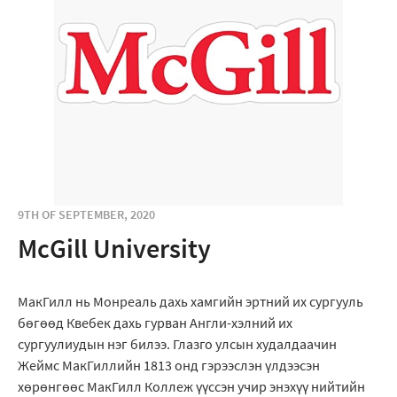
9TH OF SEPTEMBER, 2020
McGill University
МакГилл нь Монреаль дахь хамгийн эртний их сургууль
бөгөөд Квебек дахь гурван Англи-хэлний их
сургуулиудын нэг билээ. Глазго улсын худалдаачин
Жеймс МакГиллийн 1813 онд гэрээслэн үлдээсэн
хөрөнгөөс МакГилл Коллеж үүссэн учир энэхүү нийтийн