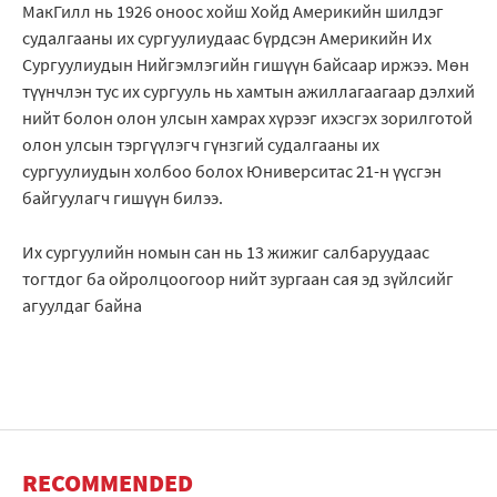
МакГилл нь 1926 оноос хойш Хойд Америкийн шилдэг
судалгааны их сургуулиудаас бүрдсэн Америкийн Их
Сургуулиудын Нийгэмлэгийн гишүүн байсаар иржээ. Мөн
түүнчлэн тус их сургууль нь хамтын ажиллагаагаар дэлхий
нийт болон олон улсын хамрах хүрээг ихэсгэх зорилготой
олон улсын тэргүүлэгч гүнзгий судалгааны их
сургуулиудын холбоо болох Юниверситас 21-н үүсгэн
байгуулагч гишүүн билээ.
Их сургуулийн номын сан нь 13 жижиг салбаруудаас
тогтдог ба ойролцоогоор нийт зургаан сая эд зүйлсийг
агуулдаг байна
RECOMMENDED