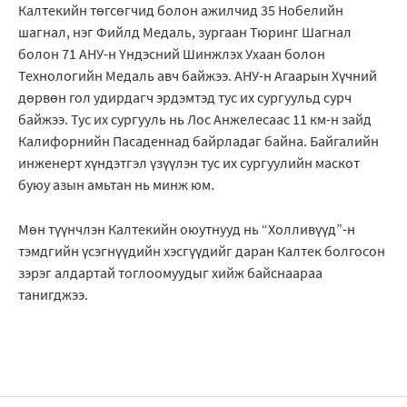
Калтекийн төгсөгчид болон ажилчид 35 Нобелийн
шагнал, нэг Фийлд Медаль, зургаан Тюринг Шагнал
болон 71 АНУ-н Үндэсний Шинжлэх Ухаан болон
Технологийн Медаль авч байжээ. АНУ-н Агаарын Хүчний
дөрвөн гол удирдагч эрдэмтэд тус их сургуульд сурч
байжээ. Тус их сургууль нь Лос Анжелесаас 11 км-н зайд
Калифорнийн Пасаденнад байрладаг байна. Байгалийн
инженерт хүндэтгэл үзүүлэн тус их сургуулийн маскот
буюу азын амьтан нь минж юм.
Мөн түүнчлэн Калтекийн оюутнууд нь “Холливүүд”-н
тэмдгийн үсэгнүүдийн хэсгүүдийг даран Калтек болгосон
зэрэг алдартай тоглоомуудыг хийж байснаараа
танигджээ.