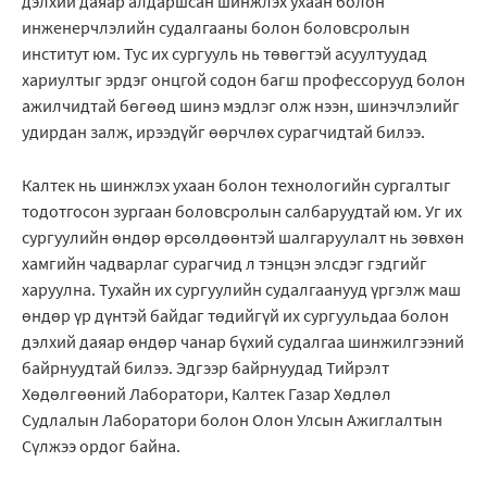
дэлхий даяар алдаршсан шинжлэх ухаан болон
инженерчлэлийн судалгааны болон боловсролын
институт юм. Тус их сургууль нь төвөгтэй асуултуудад
хариултыг эрдэг онцгой содон багш профессорууд болон
ажилчидтай бөгөөд шинэ мэдлэг олж нээн, шинэчлэлийг
удирдан залж, ирээдүйг өөрчлөх сурагчидтай билээ.
Калтек нь шинжлэх ухаан болон технологийн сургалтыг
тодотгосон зургаан боловсролын салбаруудтай юм. Уг их
сургуулийн өндөр өрсөлдөөнтэй шалгаруулалт нь зөвхөн
хамгийн чадварлаг сурагчид л тэнцэн элсдэг гэдгийг
харуулна. Тухайн их сургуулийн судалгаанууд үргэлж маш
өндөр үр дүнтэй байдаг төдийгүй их сургуульдаа болон
дэлхий даяар өндөр чанар бүхий судалгаа шинжилгээний
байрнуудтай билээ. Эдгээр байрнуудад Тийрэлт
Хөдөлгөөний Лаборатори, Калтек Газар Хөдлөл
Судлалын Лаборатори болон Олон Улсын Ажиглалтын
Сүлжээ ордог байна.